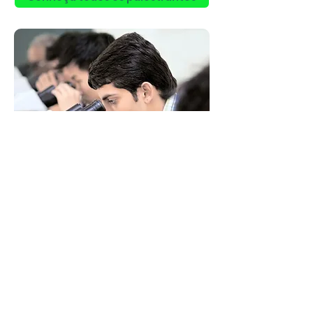
Submissão de Artigos
Convidamos todos a submeterem seus
resumos. Há a possibilidade para fazer
apresentação oral ou em pôster. Estudantes
são elegíveis a auxílio financeiro de R$ 1.000
(mil reais). Confira as regras.
Os candidatos serão comunicados por e-mail